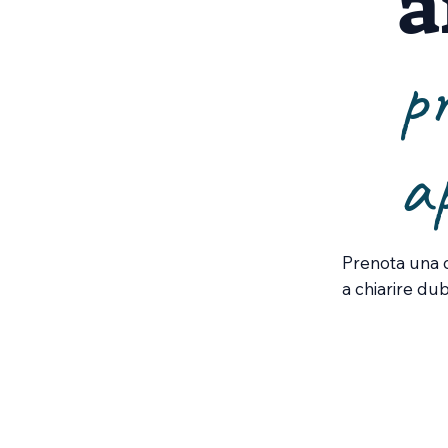
a
p
a
Prenota una c
a chiarire dub