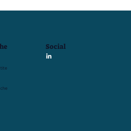
Social
che
tite
iche