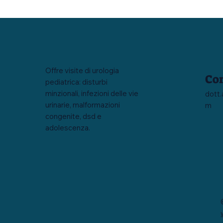
Offre visite di urologia
Con
pediatrica: disturbi
minzionali, infezioni delle vie
dott
urinarie, malformazioni
m
congenite, dsd e
adolescenza.