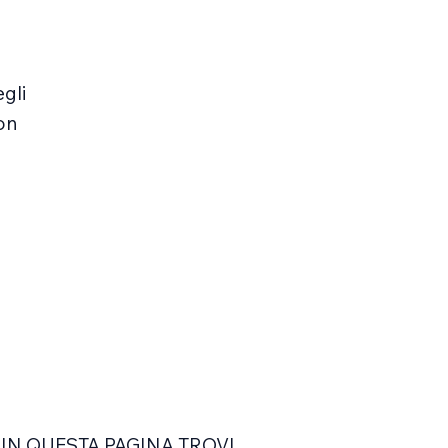
egli
con
IN QUESTA PAGINA TROVI