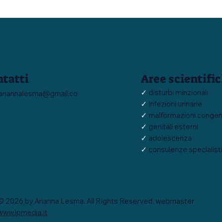
tatti
Aree scientifi
✓
disturbi minzionali
.ariannalesma@gmail.co
✓
infezioni urinarie
✓
malformazioni congen
✓
genitali esterni
✓
adolescenza
✓
consulenze specialist
© 2026 by Arianna Lesma. All Rights Reserved. webmaster
www.lpmedia.it